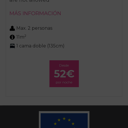
are not allowed
MÁS INFORMACIÓN
Max. 2 personas
2
11m
1 cama doble (135cm)
Desde
52€
por noche