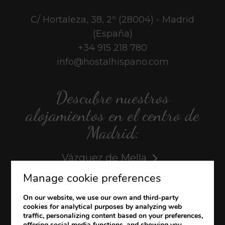
C/ Hortaleza, 38, 2º (28004) - Madrid
(España)
+34 915 218 780
info@hostalhispano.com
Descubre nuestros
alojamientos en el centro de
Madrid:
Vázquez de Mella
Manage cookie preferences
Veracruz
On our website, we use our own and third-party
Banezana
cookies for analytical purposes by analyzing web
traffic, personalizing content based on your preferences,
offering social media functions, and showing you