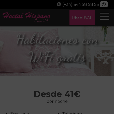
(+34) 644 58 58 56
RESERVAR
Habitaciones con
WiFi gratis
Desde 41€
por noche
Escritorio
Televisión